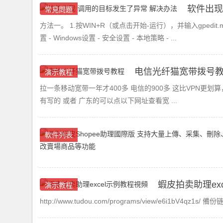
软件出现
常見問題
方法一。 1.按WIN+R（或点击开始-运行），并输入gpedi
置 - Windows设置 - 安全设置 - 本地策略 - ...
电信光纤猫宽带拨号
演示教程
拉一条移动宽带一年才400多 电信的900多 这比VPN更划
有写的 或者 广东的可以点以下网址查看宽 ...
軟件列表
蝦皮拍卖助理ex
演示教程
http://www.tudou.com/programs/view/e6i1bV4qz1s/ 備份链接