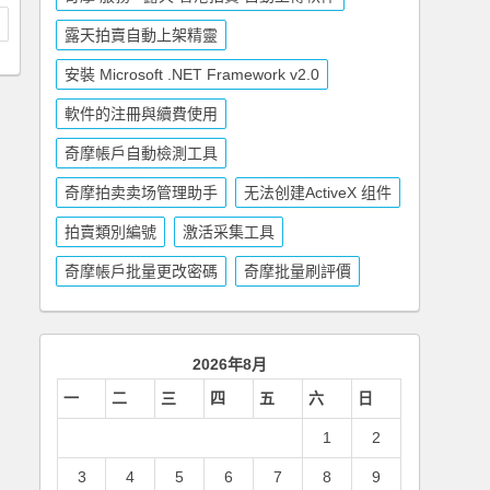
露天拍賣自動上架精靈
安裝 Microsoft .NET Framework v2.0
軟件的注冊與續費使用
奇摩帳戶自動檢測工具
奇摩拍卖卖场管理助手
无法创建ActiveX 组件
拍賣類別編號
激活采集工具
奇摩帳戶批量更改密碼
奇摩批量刷評價
2026年8月
一
二
三
四
五
六
日
1
2
3
4
5
6
7
8
9