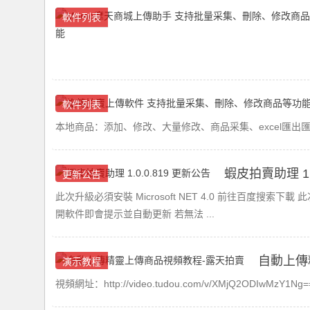
軟件列表
軟件列表
本地商品：添加、修改、大量修改、商品采集、excel匯出
蝦皮拍賣助理 1.
更新公告
此次升級必須安裝 Microsoft NET 4.0 前往百度搜索下載
開軟件即會提示並自動更新 若無法 ...
自動上傳
演示教程
視頻網址：http://video.tudou.com/v/XMjQ2ODIwMzY1Ng==