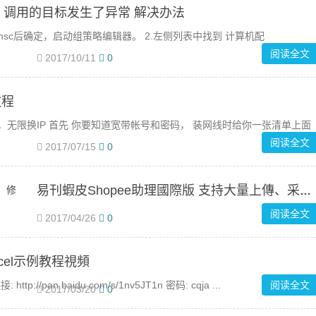
 调用的目标发生了异常 解决办法
t.msc后确定，启动组策略编辑器。 2.左侧列表中找到 计算机配
阅读全文
2017/10/11
0
教程
算，无限换IP 首先 你要知道宽带帐号和密码， 装网线时给你一张清单上面
阅读全文
2017/07/15
0
易刊蝦皮Shopee助理國際版 支持大量上傳、采集、刪除、修改賣場商品等功能
阅读全文
2017/04/26
0
cel示例教程視頻
: http://pan.baidu.com/s/1nv5JT1n 密码: cqja ...
阅读全文
2017/03/20
0