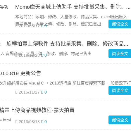
Momo摩天商城上傳助手 支持批量采集、刪除、修改商品等功能
本地商品：添加、修改、大量修改、商品采集、excel匯出匯入
賣場商品：大量上傳、修改、刪除、標記已售出
阅读全文
2017/03/17
0
旋轉拍賣上傳軟件 支持批量采集、刪除、修改商品等功能
匯入 賣場商品：大量上傳、修改、刪除、標記已售出
阅读全文
2016/12/28
0
0.0.819 更新公告
 此次升級必須安裝 Visual C++ 2013运行库 前往百度搜索下載 一般情況下打
阅读全文
2016/11/27
0
精靈上傳商品視頻教程-露天拍賣
.html
阅读全文
2016/08/18
0