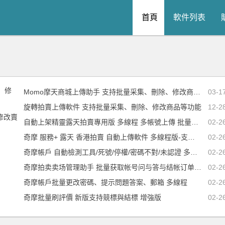
首頁
軟件列表
Momo摩天商城上傳助手 支持批量采集、刪除、修改商品等功能
03-1
旋轉拍賣上傳軟件 支持批量采集、刪除、修改商品等功能
12-2
修改賣
自動上架精靈露天拍賣專用版 多線程 多帳號上傳 批量采集
02-2
奇摩 服務+ 露天 香港拍賣 自動上傳軟件 多線程版-支持采集
02-2
奇摩帳戶 自動檢測工具/死號/停權/密碼不對/未認證 多線程
02-2
奇摩拍卖卖场管理助手 批量获取帐号问与答与结帐订单 支持安心賣家
02-2
奇摩帳戶批量更改密碼、提示問題答案、郵箱 多線程
02-2
奇摩批量刷評價 新版支持競標與結標 增強版
02-2