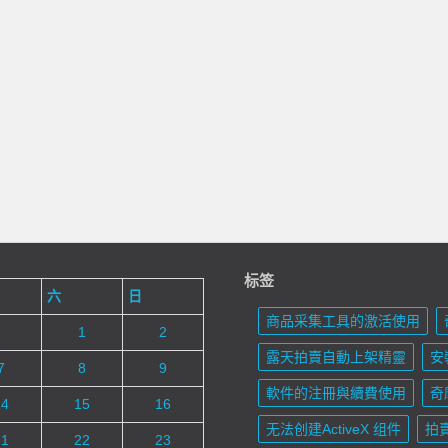
标签
六
日
商品采集工具的激活使用
1
2
露天拍賣自動上架精靈
安裝
7
8
9
軟件的注冊與續費使用
奇
14
15
16
无法创建ActiveX 组件
拍
21
22
23