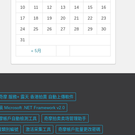
10
11
12
13
14
15
16
17
18
19
20
21
22
23
24
25
26
27
28
29
30
31
« 5月
奇摩 服務+ 露天 香港拍賣 自動上傳軟件
 Microsoft .NET Framework v2.0
摩帳戶自動檢測工具
奇摩拍卖卖场管理助手
賣類別編號
激活采集工具
奇摩帳戶批量更改密碼