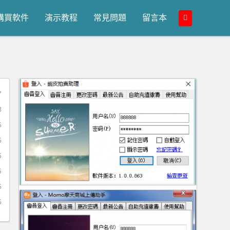
購買軟件
演示教程
常見問題
留言本
7
8
6
6
6
6
6
6